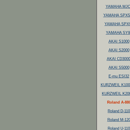
YAMAHA MJC
YAMAHA SPX5
YAMAHA SPX
YAMAHA SY9
AKAI S1000
AKAI S2000
AKAI CD3000
AKAI S5000
E-mu ESI32
KURZWEIL K10
KURZWEIL K20
Roland A-88
Roland D-110
Roland M-12
Roland U-110