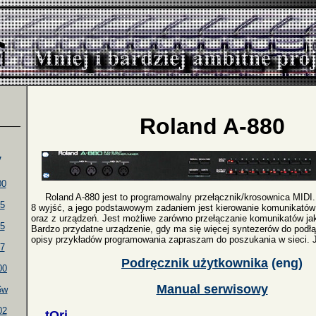
Roland A-880
____
y
00
Roland A-880 jest to programowalny przełącznik/krosownica MIDI. 
5
8 wyjść, a jego podstawowym zadaniem jest kierowanie komunikatów
oraz z urządzeń. Jest możliwe zarówno przełączanie komunikatów jak
5
Bardzo przydatne urządzenie, gdy ma się więcej syntezerów do podłą
opisy przykładów programowania zapraszam do poszukania w sieci. Je
7
Podręcznik użytkownika
(eng)
00
Manual serwisowy
6w
02
tOri