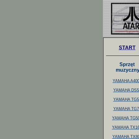
START
___________
Sprzęt
muzyczn
YAMAHA A40
YAMAHA DS5
YAMAHA TG5
YAMAHA TG7
YAMAHA TG5
YAMAHA TX1
YAMAHA TX8