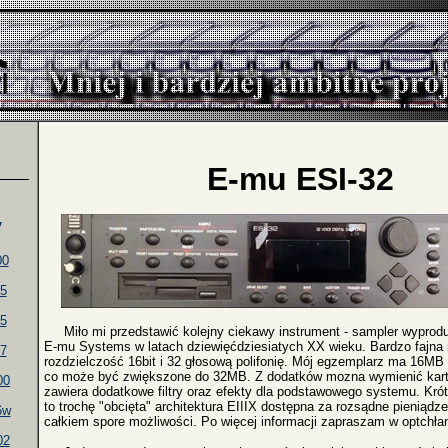
E-mu ESI-32
____
y
00
5
5
Miło mi przedstawić kolejny ciekawy instrument - sampler wyprod
E-mu Systems w latach dziewięćdziesiatych XX wieku. Bardzo fajna
7
rozdzielczość 16bit i 32 głosową polifonię. Mój egzemplarz ma 16M
co może być zwiększone do 32MB. Z dodatków mozna wymienić kartę
00
zawiera dodatkowe filtry oraz efekty dla podstawowego systemu. Krót
to trochę "obcięta" architektura EIIIX dostępna za rozsądne pieniądz
6w
całkiem spore możliwości. Po więcej informacji zapraszam w optchłan
02