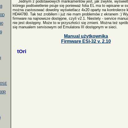
Jednym z podstawowych mankamentów jest, jak zwykle, wyświetl
którego podświetlenie psuje się ponieważ folia EL ma to wpisane w 
8
można zastosować dowolny wyświetlacz 4x20 oparty na kontrolerze 
HD44780. Tak też zrobiłem i już nie mam problemów z ekranem :) W
0D
firmware na najnowsze dostępne, czyli v2.1. Niestety - service manua
nie jest dostępny. Może to w przyszłości się zmieni. Można też spr
90
się manualem servisowym od Emulatora III dostępnym w sieci.
9
Manual użytkownika
Firmware ESI-32 v. 2.10
tOri
i
00SE
00R
0