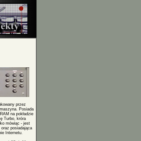
ukowany przez
 maszyna. Posiada
B RAM na pokładzie
 Turbo, króra
ko mówiąc - jest
e oraz posiadająca
ie Internetu.