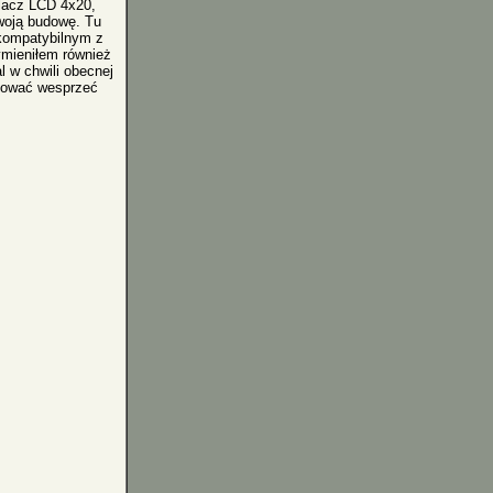
acz LCD 4x20,
swoją budowę. Tu
kompatybilnym z
ymieniłem również
l w chwili obecnej
óbować wesprzeć