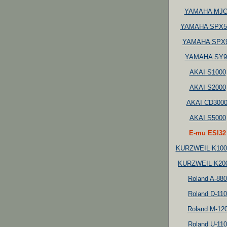
YAMAHA MJC
YAMAHA SPX5
YAMAHA SPX
YAMAHA SY9
AKAI S1000
AKAI S2000
AKAI CD3000
AKAI S5000
E-mu ESI32
KURZWEIL K10
KURZWEIL K20
Roland A-880
Roland D-110
Roland M-12
Roland U-110