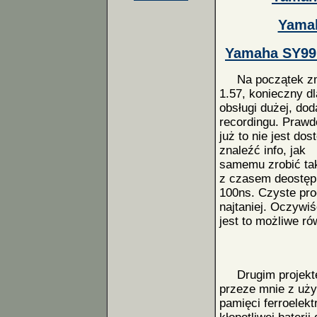
Yamah
Yamaha SY99 
Na początek zmia
1.57, konieczny dl
obsługi dużej, do
recordingu. Praw
już to nie jest do
znaleźć info, jak
samemu zrobić ta
z czasem deostęp
100ns. Czyste pr
najtaniej. Oczywiś
jest to możliwe ró
Drugim projektem
przeze mnie z uż
pamięci ferroele