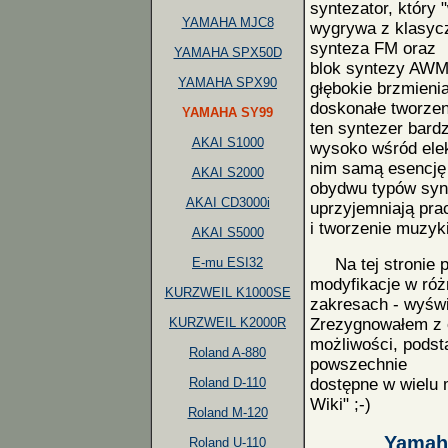
syntezator, który 
YAMAHA MJC8
wygrywa z klasy
synteza FM oraz
YAMAHA SPX50D
blok syntezy AWM2
YAMAHA SPX90
głębokie brzmienia
doskonałe tworze
YAMAHA SY99
ten syntezer bard
AKAI S1000
wysoko wśród elek
nim samą esencję
AKAI S2000
obydwu typów synt
AKAI CD3000i
uprzyjemniają pra
i tworzenie muzyki
AKAI S5000
E-mu ESI32
Na tej stronie pu
modyfikacje w ró
KURZWEIL K1000SE
zakresach - wyświe
KURZWEIL K2000R
Zrezygnowałem z 
możliwości, podst
Roland A-880
powszechnie
Roland D-110
dostępne w wielu 
Wiki" ;-)
Roland M-120
Yamah
Roland U-110