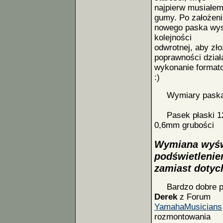
najpierw musiałem
gumy. Po założeni
nowego paska wys
kolejności
odwrotnej, aby zł
poprawności działa
wykonanie formato
:)
Wymiary paska FD
Pasek płaski 120
0,6mm grubości
Wymiana wyśw
podświetleni
zamiast dotyc
Bardzo dobre prz
Derek
z Forum
YamahaMusicians
rozmontowania