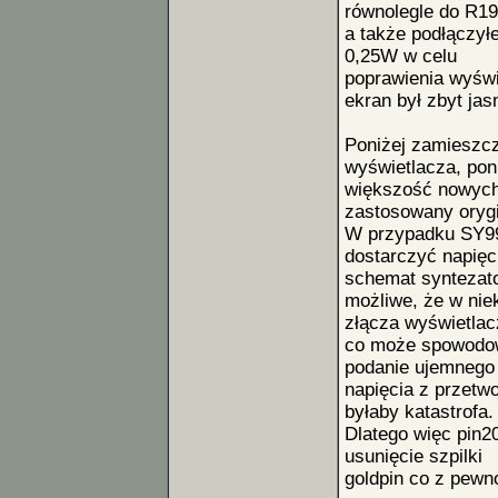
równolegle do R19
a także podłączył
0,25W w celu
poprawienia wyświ
ekran był zbyt jas
Poniżej zamieszc
wyświetlacza, po
większość nowych 
zastosowany orygi
W przypadku SY99 
dostarczyć napięc
schemat syntezato
możliwe, że w nie
złącza wyświetlac
co może spowodow
podanie ujemnego
napięcia z przetw
byłaby katastrofa.
Dlatego więc pin
usunięcie szpilki
goldpin co z pewn