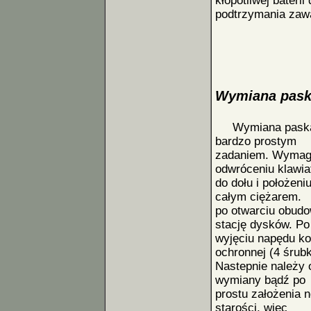
kłopotliwej baterii
podtrzymania zaw
Wymiana paska
Wymiana paska n
bardzo prostym
zadaniem. Wymaga
odwróceniu klawia
do dołu i położeni
całym ciężarem.
po otwarciu obudo
stację dysków. Po
wyjęciu napędu ko
ochronnej (4 śrubk
Nastepnie należy o
wymiany bądź po
prostu założenia
starości, więc