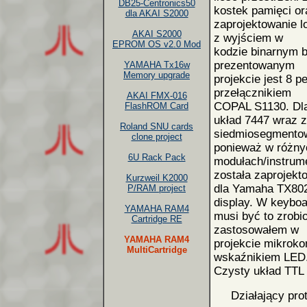
DB25-Centronics50
kostek pamięci or
dla AKAI S2000
zaprojektowanie l
AKAI S2000
z wyjściem w
EPROM OS v2.0 Mod
kodzie binarnym b
prezentowanym
YAMAHA Tx16w
Memory upgrade
projekcie jest 8 
przełącznikiem
AKAI FMX-016
COPAL S1130. Dl
FlashROM Card
układ 7447 wraz z
Roland SNU cards
siedmiosegmentow
clone project
ponieważ w różny
6U Rack Pack
modułach/instrume
została zaprojekt
Kurzweil K2000
dla Yamaha TX802 
P/RAM project
display. W keyboa
YAMAHA RAM4
musi być to zrobi
Cartridge RE
zastosowałem w
YAMAHA RAM4
projekcie mikrokon
MultiCartridge
wskaźnikiem LED
Czysty układ TTL 
Działający prot