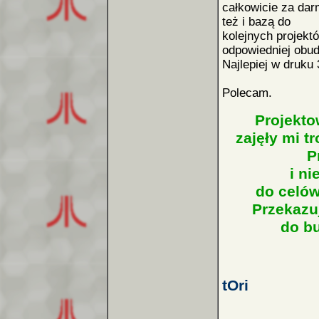
całkowicie za da
też i bazą do
kolejnych projekt
odpowiedniej obu
Najlepiej w druku 
Polecam.
Projekto
zajęły mi t
Pr
i n
do celów
Przekazu
do b
tOri