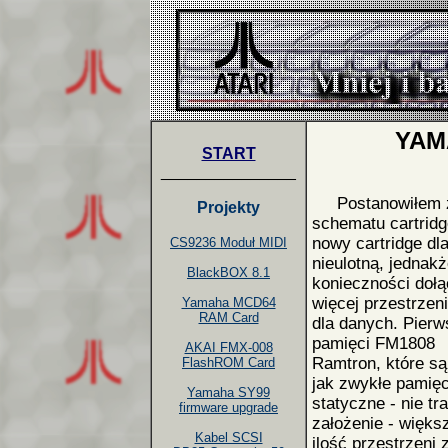
YAM
START
_______________
Postanowiłem za
Projekty
schematu cartrid
nowy cartridge dl
CS9236 Moduł MIDI
nieulotną, jednak
BlackBOX 8.1
konieczności dołą
więcej przestrzeni
Yamaha MCD64
RAM Card
dla danych. Pierw
pamięci FM1808
AKAI FMX-008
Ramtron, które są
FlashROM Card
jak zwykłe pamięc
Yamaha SY99
statyczne - nie tr
firmware upgrade
założenie - więks
Kabel SCSI
ilość przestrzeni