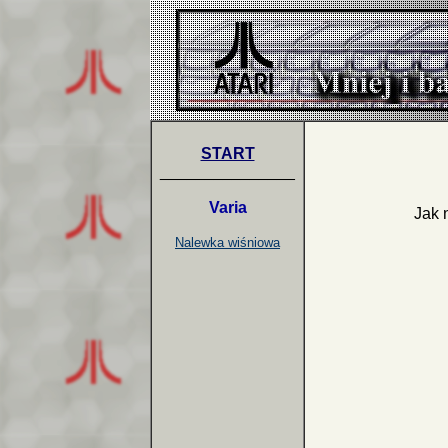
START
_______________
Varia
Jak 
Nalewka wiśniowa